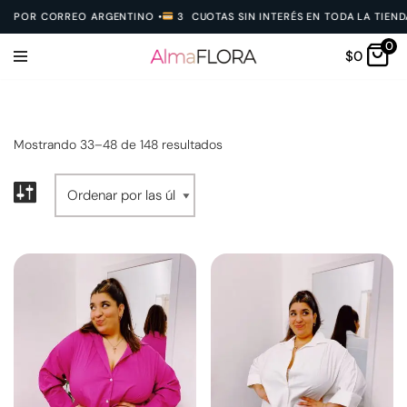
OR CORREO ARGENTINO
•
3 CUOTAS SIN INTERÉS EN TODA LA TIENDA
•
6
0
Ir
$
0
al
contenido
Mostrando 33–48 de 148 resultados