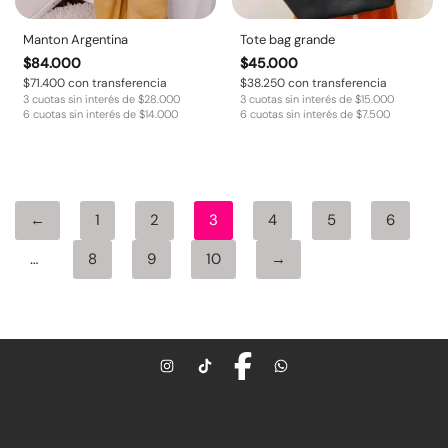
Manton Argentina
Tote bag grande
$
84.000
$
45.000
$
71.400
con transferencia
$
38.250
con transferencia
3 cuotas sin interés de
$
28.000
3 cuotas sin interés de
$
15.000
6 cuotas sin interés de
$
14.000
6 cuotas sin interés de
$
7.500
←
1
2
3
4
5
6
…
8
9
10
→
SITIO