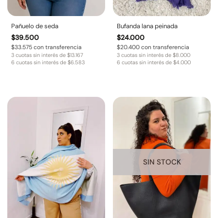
Pañuelo de seda
Bufanda lana peinada
$
39.500
$
24.000
$
33.575
con transferencia
$
20.400
con transferencia
3 cuotas sin interés de
$
13.167
3 cuotas sin interés de
$
8.000
6 cuotas sin interés de
$
6.583
6 cuotas sin interés de
$
4.000
SIN STOCK