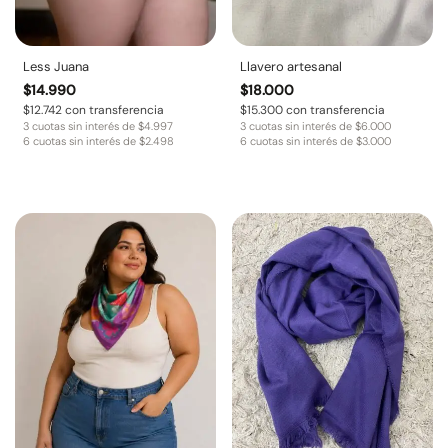
Less Juana
Llavero artesanal
$
14.990
$
18.000
$
12.742
con transferencia
$
15.300
con transferencia
3 cuotas sin interés de
$
4.997
3 cuotas sin interés de
$
6.000
6 cuotas sin interés de
$
2.498
6 cuotas sin interés de
$
3.000