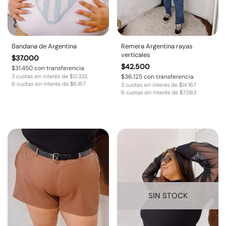
Bandana de Argentina
Remera Argentina rayas
verticales
$
37.000
$
42.500
$
31.450
con transferencia
3 cuotas sin interés de
$
12.333
$
36.125
con transferencia
6 cuotas sin interés de
$
6.167
3 cuotas sin interés de
$
14.167
6 cuotas sin interés de
$
7.083
SIN STOCK