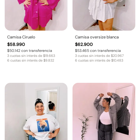
Camisa Ciruelo
Camisa oversize blanca
$
58.990
$
62.900
$
50.142
con transferencia
$
53.465
con transferencia
3 cuotas sin interés de
$
19.663
3 cuotas sin interés de
$
20.967
6 cuotas sin interés de
$
9.832
6 cuotas sin interés de
$
10.483