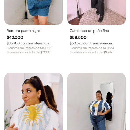
Remera pasta night
Camisaco de paño fino
$
42.000
$
59.500
$
35.700
con transferencia
$
50.575
con transferencia
3 cuotas sin interés de
$
14.000
3 cuotas sin interés de
$
19.833
6 cuotas sin interés de
$
7.000
6 cuotas sin interés de
$
9.917