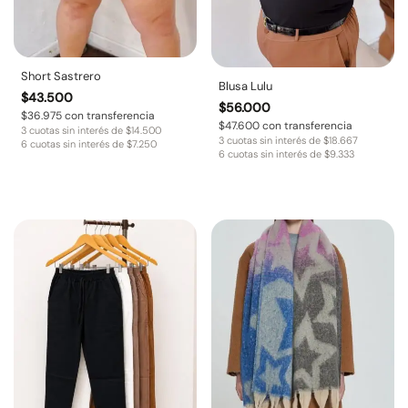
Short Sastrero
Blusa Lulu
$
43.500
$
56.000
$
36.975
con transferencia
$
47.600
con transferencia
3 cuotas sin interés de
$
14.500
3 cuotas sin interés de
$
18.667
6 cuotas sin interés de
$
7.250
6 cuotas sin interés de
$
9.333