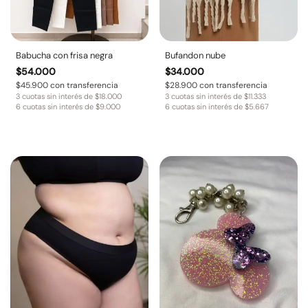
Babucha con frisa negra
Bufandon nube
$
54.000
$
34.000
$
45.900
con transferencia
$
28.900
con transferencia
3 cuotas sin interés de
$
18.000
3 cuotas sin interés de
$
11.333
6 cuotas sin interés de
$
9.000
6 cuotas sin interés de
$
5.667