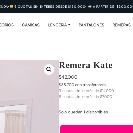
 CUOTAS SIN INTERÉS DESDE $150.000
•
A PARTIR DE $300.000 ¡
ENVIO
SORIOS
CAMISAS
LENCERIA
PANTALONES
REMERAS
Remera Kate
$
42.000
$
35.700
con transferencia
3 cuotas sin interés de
$
14.000
6 cuotas sin interés de
$
7.000
Solo quedan 1 disponibles