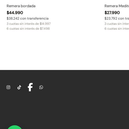
Remera bordada
Remera Medit
$
44.990
$
27.990
$
38.242
con transferencia
$
23.792
con tr
3 cuotas sin interés de
$
14.997
3 cuotas sin inte
6 cuotas sin interés de
$
7.498
6 cuotas sin int