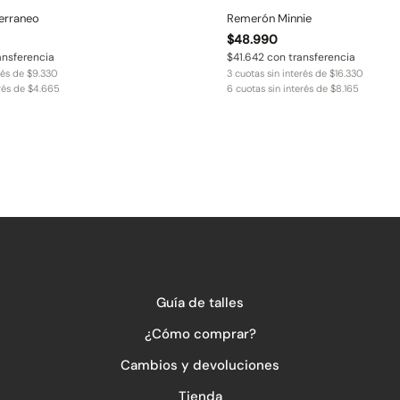
erraneo
Remerón Minnie
$
48.990
ansferencia
$
41.642
con transferencia
rés de
$
9.330
3 cuotas sin interés de
$
16.330
erés de
$
4.665
6 cuotas sin interés de
$
8.165
SITIO
Guía de talles
¿Cómo comprar?
Cambios y devoluciones
Tienda