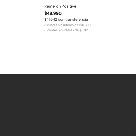
Remerón Positive
$
48.990
$
41.642
con transferencia
3 cuotas sin interés de
$
16.330
6 cuotas sin interés de
$
8.165