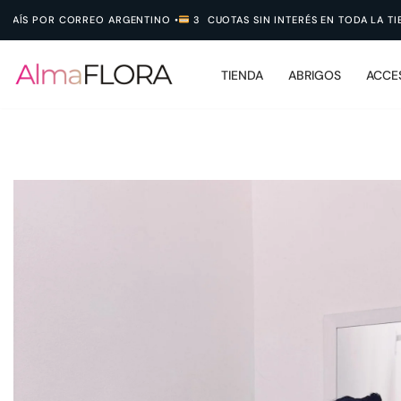
POR CORREO ARGENTINO
•
3 CUOTAS SIN INTERÉS EN TODA LA TIENDA
•
6
Ir
al
TIENDA
ABRIGOS
ACCE
contenido