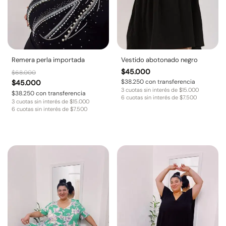
Remera perla importada
Vestido abotonado negro
$
45.000
$
68.000
$
38.250
con transferencia
$
45.000
3 cuotas sin interés de
$
15.000
$
38.250
con transferencia
6 cuotas sin interés de
$
7.500
3 cuotas sin interés de
$
15.000
6 cuotas sin interés de
$
7.500