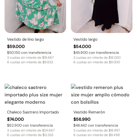
Vestido de lino largo
Vestido largo
$
59.000
$
54.000
$
50.150
con transferencia
$
45.900
con transferencia
3 cuotas sin interés de
$
19.667
3 cuotas sin interés de
$
18.000
6 cuotas sin interés de
$
9.833
6 cuotas sin interés de
$
9.000
Chaleco Sastrero Importado
Vestido Remerón
$
74.000
$
56.990
$
62.900
con transferencia
$
48.442
con transferencia
3 cuotas sin interés de
$
24.667
3 cuotas sin interés de
$
18.997
6 cuotas sin interés de
$
12.333
6 cuotas sin interés de
$
9.498