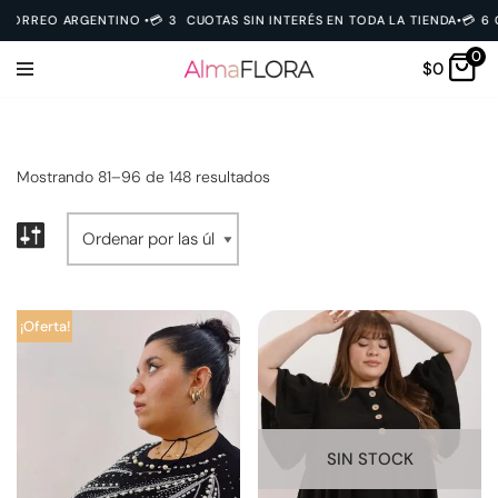
CORREO ARGENTINO
•
💳 3 CUOTAS SIN INTERÉS EN TODA LA TIENDA
•
💳 6 CU
0
Ir
$
0
al
contenido
Mostrando 81–96 de 148 resultados
¡Oferta!
SIN STOCK