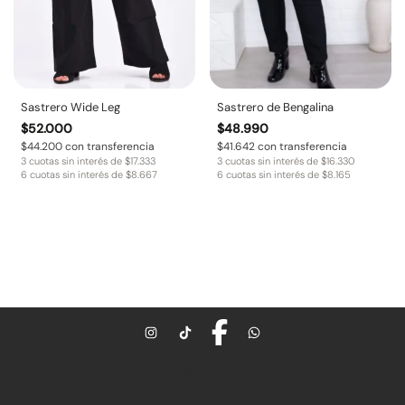
Sastrero Wide Leg
Sastrero de Bengalina
$
52.000
$
48.990
$
44.200
con transferencia
$
41.642
con transferencia
3 cuotas sin interés de
$
17.333
3 cuotas sin interés de
$
16.330
6 cuotas sin interés de
$
8.667
6 cuotas sin interés de
$
8.165
SITIO