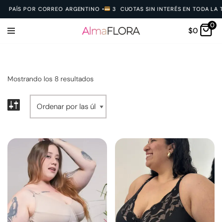
PAÍS POR CORREO ARGENTINO
•
3 CUOTAS SIN INTERÉS EN TODA LA TIE
0
Ir
$
0
al
contenido
Mostrando los 8 resultados