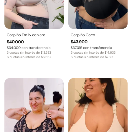
Corpiño Emily con aro
Corpiño Coco
$
40.000
$
43.900
$
34.000
con transferencia
$
37.315
con transferencia
3 cuotas sin interés de
$
13.333
3 cuotas sin interés de
$
14.633
6 cuotas sin interés de
$
6.667
6 cuotas sin interés de
$
7.317