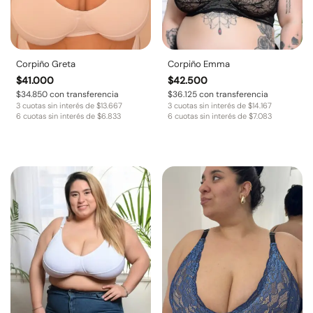
Corpiño Greta
Corpiño Emma
$
41.000
$
42.500
$
34.850
con transferencia
$
36.125
con transferencia
3 cuotas sin interés de
$
13.667
3 cuotas sin interés de
$
14.167
6 cuotas sin interés de
$
6.833
6 cuotas sin interés de
$
7.083