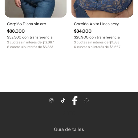
Corpiño Diana sin aro
Corpiño Anita Línea sexy
$
38.000
$
34.000
$
32.300
con transferencia
$
28.900
con transferencia
3 cuotas sin interés de
$
12.667
3 cuotas sin interés de
$
11.333
6 cuotas sin interés de
$
6.333
6 cuotas sin interés de
$
5.667
SITIO
Guía de talles