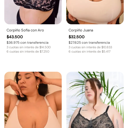
Corpiño Sofia con Aro
Corpiño Juana
$
43.500
$
32.500
$
36.975
con transferencia
$
27.625
con transferencia
3 cuotas sin interés de
$
14.500
3 cuotas sin interés de
$
10.833
6 cuotas sin interés de
$
7.250
6 cuotas sin interés de
$
5.417