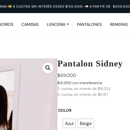
6 CUOTAS SIN INTERÉS DESDE $150.000
•
A PARTIR DE $300.000 ¡
ENVIO
SORIOS
CAMISAS
LENCERIA
PANTALONES
REMERAS
Pantalon Sidney
$
49.000
$
41.650
con transferencia
3 cuotas sin interés de
$
16.333
6 cuotas sin interés de
$
8.167
COLOR
Azul
Beige