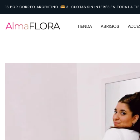
POR CORREO ARGENTINO
•
3 CUOTAS SIN INTERÉS EN TODA LA TIENDA
•
Ir
al
TIENDA
ABRIGOS
ACCE
contenido