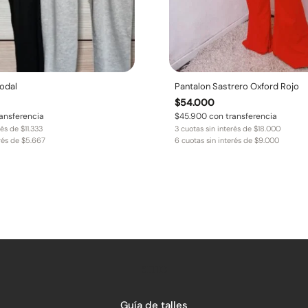
odal
Pantalon Sastrero Oxford Rojo
$
54.000
ansferencia
$
45.900
con transferencia
rés de
$
11.333
3 cuotas sin interés de
$
18.000
erés de
$
5.667
6 cuotas sin interés de
$
9.000
SITIO
Guía de talles