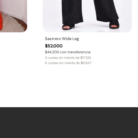
Sastrero Wide Leg
$
52.000
$
44.200
con transferencia
3 cuotas sin interés de
$
17.333
6 cuotas sin interés de
$
8.667