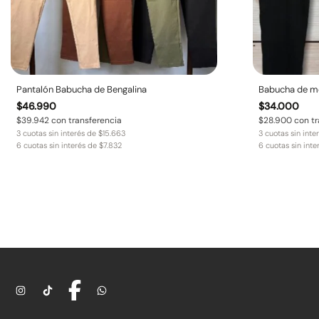
Pantalón Babucha de Bengalina
Babucha de m
$
46.990
$
34.000
$
39.942
con transferencia
$
28.900
con tr
3 cuotas sin interés de
$
15.663
3 cuotas sin inte
6 cuotas sin interés de
$
7.832
6 cuotas sin int