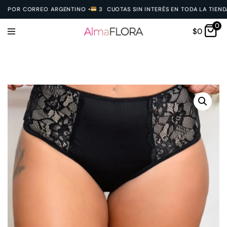
POR CORREO ARGENTINO
•
3 CUOTAS SIN INTERÉS EN TODA LA TIENDA
•
0
Ir
$
0
al
contenido