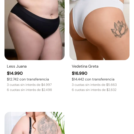
Less Juana
Vedetina Greta
$
14.990
$
16.990
$
12.742
con transferencia
$
14.442
con transferencia
3 cuotas sin interés de
$
4.997
3 cuotas sin interés de
$
5.663
6 cuotas sin interés de
$
2.498
6 cuotas sin interés de
$
2.832