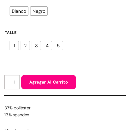
Blanco
Negro
TALLE
1
2
3
4
5
Agregar Al Carrito
87% poliéster
13% spandex