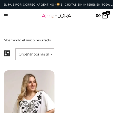
O EL PAÍS POR CORREO ARGENTINO
•
3 CUOTAS SIN INTERÉS EN TODA LA
0
Ir
$
0
al
contenido
Mostrando el único resultado