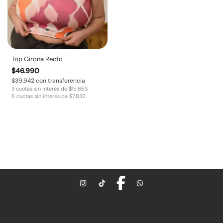
Top Girona Recto
$
46.990
$
39.942
con transferencia
3 cuotas sin interés de
$
15.663
6 cuotas sin interés de
$
7.832
SITIO