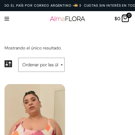
TODO EL PAÍS POR CORREO ARGENTINO
•
3 CUOTAS SIN INTERÉS EN TODA
0
Ir
$
0
al
contenido
Mostrando el único resultado