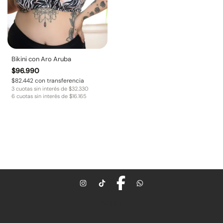
Bikini con Aro Aruba
$
96.990
$
82.442
con transferencia
3 cuotas sin interés de
$
32.330
6 cuotas sin interés de
$
16.165
SITIO