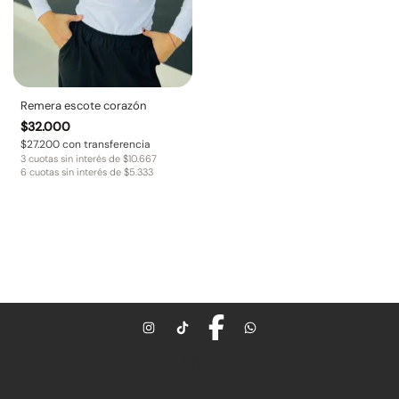
Remera escote corazón
$
32.000
$
27.200
con transferencia
3 cuotas sin interés de
$
10.667
6 cuotas sin interés de
$
5.333
SITIO