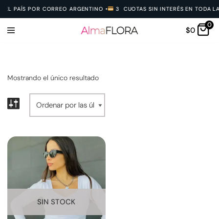
 EL PAÍS POR CORREO ARGENTINO
•
3 CUOTAS SIN INTERÉS EN TODA LA
0
Ir
$
0
al
contenido
Mostrando el único resultado
SIN STOCK