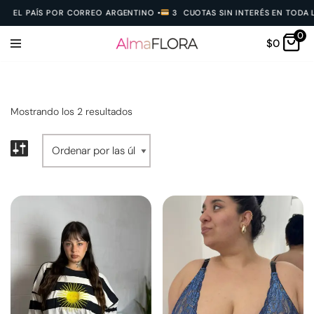
O EL PAÍS POR CORREO ARGENTINO
•
3 CUOTAS SIN INTERÉS EN TODA L
0
Ir
$
0
al
contenido
Mostrando los 2 resultados