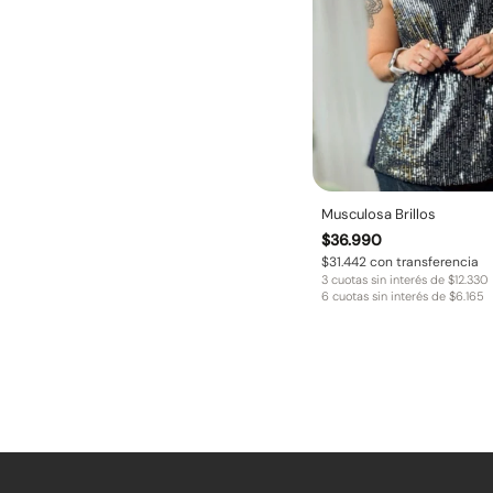
Musculosa Brillos
$
36.990
$
31.442
con transferencia
3 cuotas sin interés de
$
12.330
6 cuotas sin interés de
$
6.165