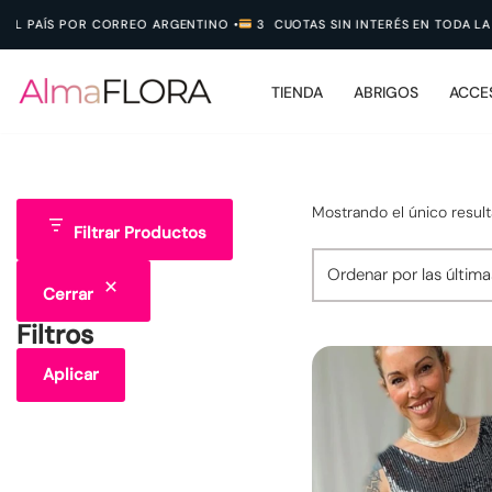
L PAÍS POR CORREO ARGENTINO
•
3 CUOTAS SIN INTERÉS EN TODA LA T
Ir
al
TIENDA
ABRIGOS
ACCE
contenido
Mostrando el único resul
Filtrar Productos
Cerrar
Filtros
Aplicar