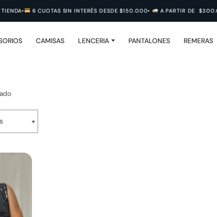
IENDA
•
6 CUOTAS SIN INTERÉS DESDE $150.000
•
A PARTIR DE $300.00
SORIOS
CAMISAS
LENCERIA
PANTALONES
REMERAS
tado