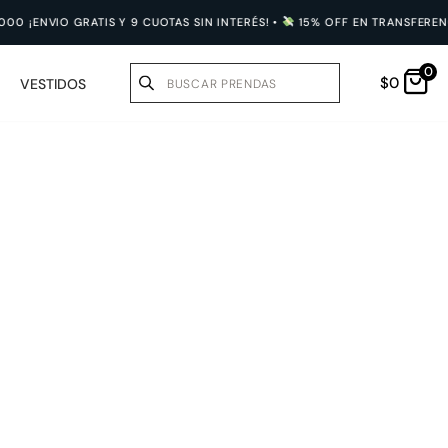
0 ¡
ENVIO GRATIS Y 9 CUOTAS SIN INTERÉS! •
15% OFF EN TRANSFERENC
0
$
0
VESTIDOS