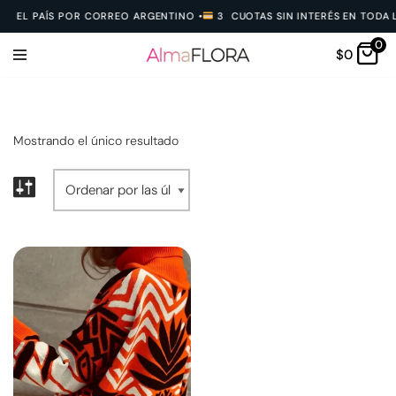
O EL PAÍS POR CORREO ARGENTINO
•
3 CUOTAS SIN INTERÉS EN TODA L
0
Ir
$
0
al
contenido
Mostrando el único resultado