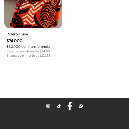
Poleron piña
$
74.000
$
62.900
con transferencia
3 cuotas sin interés de
$
24.667
6 cuotas sin interés de
$
12.333
SITIO